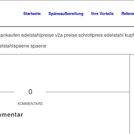
Startseite
Späneaufbereitung
Ihre Vorteile
Refere
 ankaufen edelstahlpreise v2a preise schrottpreis edelstahl kupf
edelstahlspaene spaene
0
KOMMENTARE
mmentar